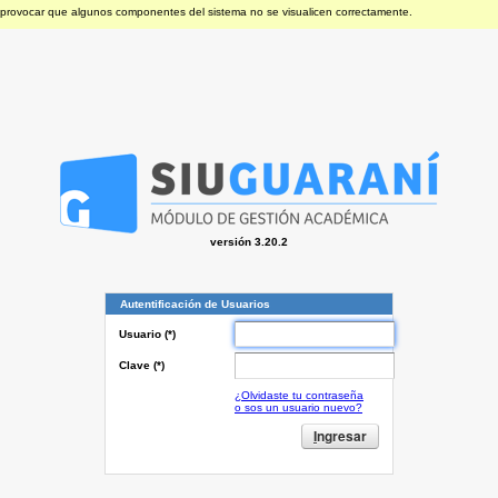
 provocar que algunos componentes del sistema no se visualicen correctamente.
versión 3.20.2
Autentificación de Usuarios
Usuario (*)
Clave (*)
¿Olvidaste tu contraseña
o sos un usuario nuevo?
I
ngresar