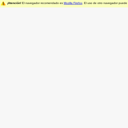
¡Atención!
El navegador recomendado es
Mozilla Firefox
. El uso de otro navegador puede